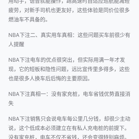
用动手，语音就能操作，跑高速时自适应巡航能减轻
疲劳，对新手司机也更友好，这些体验是同价位很多
燃油车不具备的。
NBA下注二、真实用车真相：这些问题买车前很少有
人提醒
NBA下注电车的优点很突出，但实际用满一年才发
现，它的短板和隐性问题，远比宣传里多得多，这些
也是很多人换车后后悔的主要原因。
NBA下注真相一：没有家充桩，电车省钱优势直接消
失
NBA下注销售只会说电车每公里几分钱，却很少主动
说，这个低成本必须建立在有私人充电桩的前提下。
没有家充桩，电车不仅不省钱，还会变得特别麻烦。