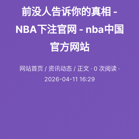
前没人告诉你的真相 -
NBA下注官网 - nba中国
官方网站
网站首页
/
资讯动态
/ 正文 · 0 次阅读 ·
2026-04-11 16:29