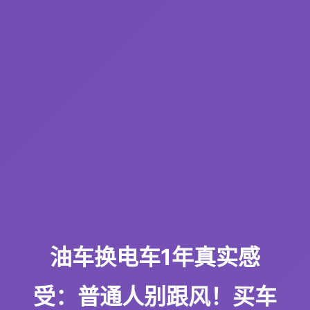
油车换电车1年真实感
受：普通人别跟风！买车