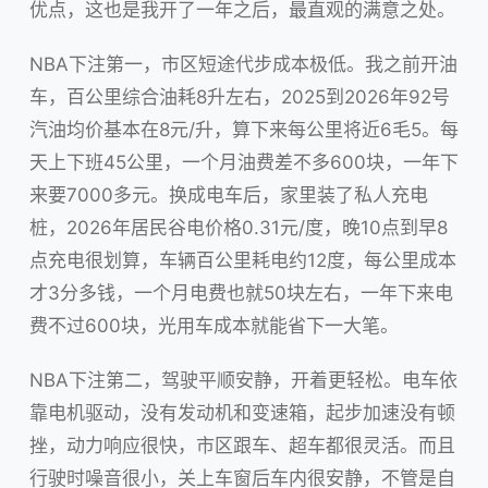
优点，这也是我开了一年之后，最直观的满意之处。
NBA下注第一，市区短途代步成本极低。我之前开油
车，百公里综合油耗8升左右，2025到2026年92号
汽油均价基本在8元/升，算下来每公里将近6毛5。每
天上下班45公里，一个月油费差不多600块，一年下
来要7000多元。换成电车后，家里装了私人充电
桩，2026年居民谷电价格0.31元/度，晚10点到早8
点充电很划算，车辆百公里耗电约12度，每公里成本
才3分多钱，一个月电费也就50块左右，一年下来电
费不过600块，光用车成本就能省下一大笔。
NBA下注第二，驾驶平顺安静，开着更轻松。电车依
靠电机驱动，没有发动机和变速箱，起步加速没有顿
挫，动力响应很快，市区跟车、超车都很灵活。而且
行驶时噪音很小，关上车窗后车内很安静，不管是自