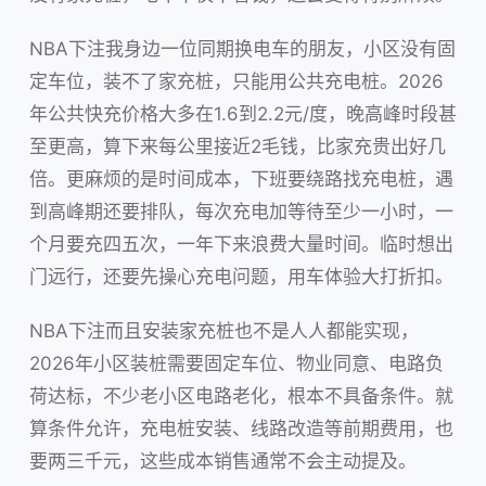
NBA下注我身边一位同期换电车的朋友，小区没有固
定车位，装不了家充桩，只能用公共充电桩。2026
年公共快充价格大多在1.6到2.2元/度，晚高峰时段甚
至更高，算下来每公里接近2毛钱，比家充贵出好几
倍。更麻烦的是时间成本，下班要绕路找充电桩，遇
到高峰期还要排队，每次充电加等待至少一小时，一
个月要充四五次，一年下来浪费大量时间。临时想出
门远行，还要先操心充电问题，用车体验大打折扣。
NBA下注而且安装家充桩也不是人人都能实现，
2026年小区装桩需要固定车位、物业同意、电路负
荷达标，不少老小区电路老化，根本不具备条件。就
算条件允许，充电桩安装、线路改造等前期费用，也
要两三千元，这些成本销售通常不会主动提及。