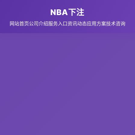
NBA下注
网站首页
公司介绍
服务入口
资讯动态
应用方案
技术咨询