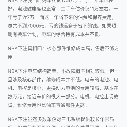
NBA下注我当时购车花费17.8万，开了一年车况良
好，电池健康度也正常，二手车估价仅11万左右，一
年亏了近7万。而这一年省下来的油费和保养费用，
总共不到7000元，亏的钱远多于省下的钱。如果短
期有换车计划，电车的综合持有成本并不低。
NBA下注真相四：核心部件维修成本高，售后不够方
便
NBA下注电车结构简单，小故障概率相对较低，但一
旦涉及核心部件，维修成本并不低。电车的电池、电
机、电控是核心，更换动力电池的费用较高，基本在
数万元，接近车价的很大一部分。电机、电控出现故
障，维修费用也比油车普通部件更高。
NBA下注虽然多数车企对三电系统提供较长年限质