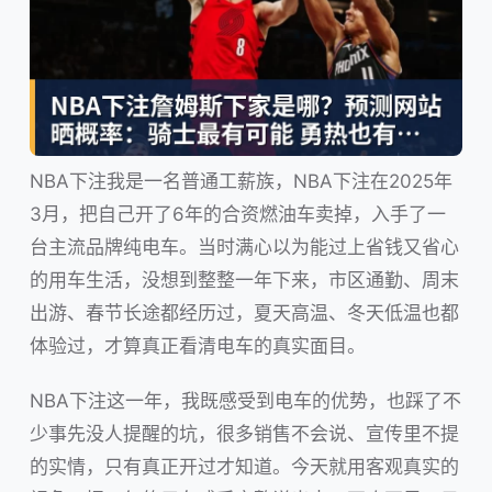
NBA下注我是一名普通工薪族，NBA下注在2025年
3月，把自己开了6年的合资燃油车卖掉，入手了一
台主流品牌纯电车。当时满心以为能过上省钱又省心
的用车生活，没想到整整一年下来，市区通勤、周末
出游、春节长途都经历过，夏天高温、冬天低温也都
体验过，才算真正看清电车的真实面目。
NBA下注这一年，我既感受到电车的优势，也踩了不
少事先没人提醒的坑，很多销售不会说、宣传里不提
的实情，只有真正开过才知道。今天就用客观真实的