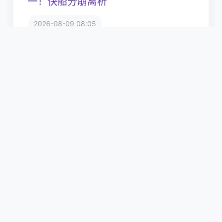
一！快船分崩离析
2026-08-09 08:05
北京时间7月2日，自由市场开启第二天，NBA又
有多笔签约和交易。湖人的四笔签约已经写过，
这里不再赘述，来看看其他球队：1、诺曼-鲍威
尔2年4500万加盟公牛；2、康利1年390万加盟
凯尔特人；3、约翰
NBA下注老詹争夺战继续！掘金加入
马刺退出 高管：去丹佛搭档那人就对
了
2026-08-09 08:03
NBA下注北京时间7月2日，《丹佛邮报》报道，