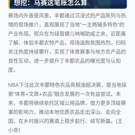
赛场内外皆是风景。丰都通过沉浸式的产品陈列与热
情的现场推介，直观展现了当地“一主两辅多特色”的
产业布局。观众在为绿茵健儿呐喊助威之余，近距离
了解、体验丰都农特产品，现场选购氛围热烈，扫码
关注热度持续攀升，实现了体育赛事与地方农产品的
良性互动，进一步提升了丰都农品的曝光度与认知
度。
NBA下注此次丰都特色农品亮相渝超决赛，是当地探
索“体育+文旅+农品”融合发展的一次有益尝试。未
来，丰都将继续依托区域公用品牌，借力更多顶级赛
事的影响力，推动本地优质农品走出深山、走向全
国，在乡村振兴的赛道上稳步前行、续写新篇。(王
小非)