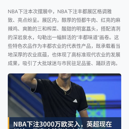
NBA下注本次摆展中，NBA下注丰都展区格调雅
致、亮点纷呈。展区内，醇厚的恒都牛肉、红亮的麻
辣鸡、爽脆的三和榨菜、酸甜的明富藠头，搭配清冽
的深岩泉水，勾勒出一幅鲜活的“丰都味道”画卷。这
些特色农品作为丰都农业的代表性产品，既承载着当
地深厚的农业底蕴，也体现了高标准现代农业的发展
成果，吸引了大批球迷与市民驻足品鉴、踊跃咨询。