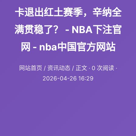
卡退出红土赛季，辛纳全
满贯稳了？ - NBA下注官
网 - nba中国官方网站
网站首页
/
资讯动态
/ 正文 · 0 次阅读 ·
2026-04-26 16:29