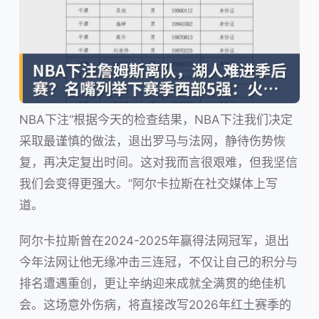
NBA下注“根据今天的检查结果，NBA下注我们决定
采取最谨慎的做法，退出罗马与法网，静待伤势恢
复，再决定复出时间。这对我而言很艰难，但我坚信
我们会变得更强大。”阿尔卡拉斯在社交媒体上写
道。
阿尔卡拉斯曾在2024-2025年赢得法网冠军，退出
今年法网让他无缘冲击三连冠，不仅让自己的积分与
排名遭遇重创，更让辛纳迎来成就全满贯的绝佳机
会。这场意外伤病，将直接改写2026年红土赛季的