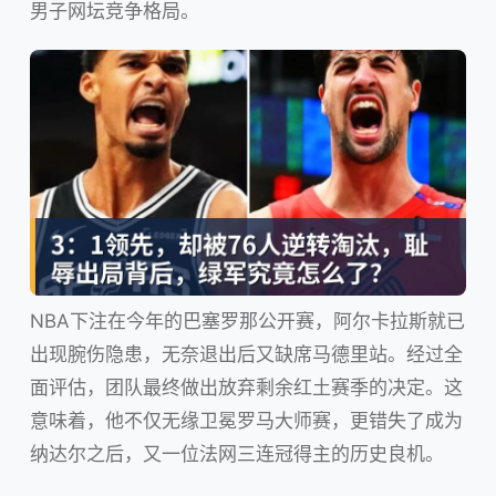
男子网坛竞争格局。
NBA下注在今年的巴塞罗那公开赛，阿尔卡拉斯就已
出现腕伤隐患，无奈退出后又缺席马德里站。经过全
面评估，团队最终做出放弃剩余红土赛季的决定。这
意味着，他不仅无缘卫冕罗马大师赛，更错失了成为
纳达尔之后，又一位法网三连冠得主的历史良机。